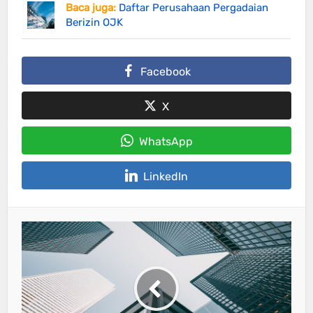
Baca juga:
Daftar Perusahaan Pergadaian
Berizin OJK
Facebook
X
WhatsApp
LinkedIn