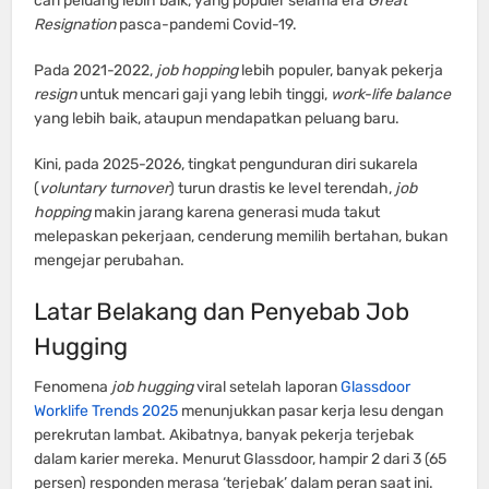
cari peluang lebih baik, yang populer selama era
Great
Resignation
pasca-pandemi Covid-19.
Pada 2021-2022,
job hopping
lebih populer, banyak pekerja
resign
untuk mencari gaji yang lebih tinggi,
work-life balance
yang lebih baik, ataupun mendapatkan peluang baru.
Kini, pada 2025-2026, tingkat pengunduran diri sukarela
(
voluntary turnover
) turun drastis ke level terendah,
job
hopping
makin jarang karena generasi muda takut
melepaskan pekerjaan, cenderung memilih bertahan, bukan
mengejar perubahan.
Latar Belakang dan Penyebab Job
Hugging
Fenomena
job hugging
viral setelah laporan
Glassdoor
Worklife Trends 2025
menunjukkan pasar kerja lesu dengan
perekrutan lambat. Akibatnya, banyak pekerja terjebak
dalam karier mereka. Menurut Glassdoor, hampir 2 dari 3 (65
persen) responden merasa ‘terjebak’ dalam peran saat ini.