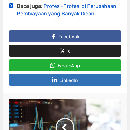
Baca juga
:
Profesi-Profesi di Perusahaan
Pembiayaan yang Banyak Dicari
Facebook
X
WhatsApp
LinkedIn