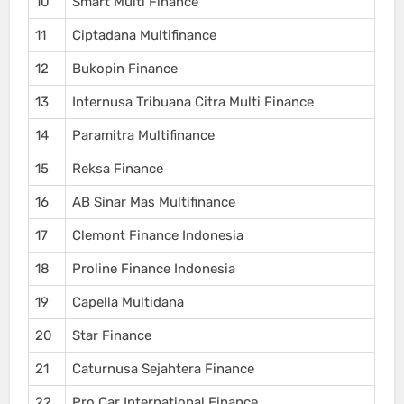
10
Smart Multi Finance
11
Ciptadana Multifinance
12
Bukopin Finance
13
Internusa Tribuana Citra Multi Finance
14
Paramitra Multifinance
15
Reksa Finance
16
AB Sinar Mas Multifinance
17
Clemont Finance Indonesia
18
Proline Finance Indonesia
19
Capella Multidana
20
Star Finance
21
Caturnusa Sejahtera Finance
22
Pro Car International Finance