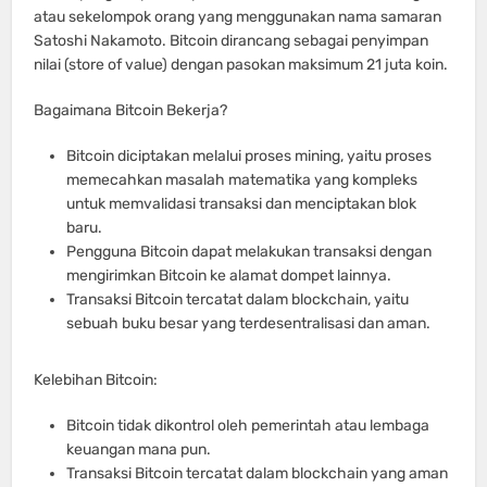
atau sekelompok orang yang menggunakan nama samaran
Satoshi Nakamoto. Bitcoin dirancang sebagai penyimpan
nilai (store of value) dengan pasokan maksimum 21 juta koin.
Bagaimana Bitcoin Bekerja?
Bitcoin diciptakan melalui proses mining, yaitu proses
memecahkan masalah matematika yang kompleks
untuk memvalidasi transaksi dan menciptakan blok
baru.
Pengguna Bitcoin dapat melakukan transaksi dengan
mengirimkan Bitcoin ke alamat dompet lainnya.
Transaksi Bitcoin tercatat dalam blockchain, yaitu
sebuah buku besar yang terdesentralisasi dan aman.
Kelebihan Bitcoin:
Bitcoin tidak dikontrol oleh pemerintah atau lembaga
keuangan mana pun.
Transaksi Bitcoin tercatat dalam blockchain yang aman