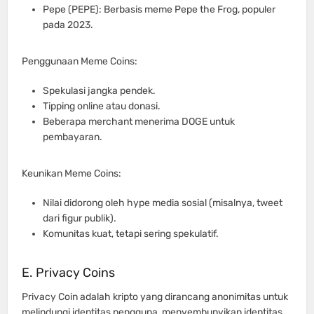
Pepe (PEPE): Berbasis meme Pepe the Frog, populer
pada 2023.
Penggunaan Meme Coins:
Spekulasi jangka pendek.
Tipping online atau donasi.
Beberapa merchant menerima DOGE untuk
pembayaran.
Keunikan Meme Coins:
Nilai didorong oleh hype media sosial (misalnya, tweet
dari figur publik).
Komunitas kuat, tetapi sering spekulatif.
E. Privacy Coins
Privacy Coin adalah kripto yang dirancang anonimitas untuk
melindungi identitas pengguna, menyembunyikan identitas