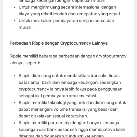
lembaga keuangan dengan cepat dan murah.
Untuk mengirim uang secara internasional dengan
biaya yang relatif rendah dan kecepatan yang cepat.
Untuk melakukan pembayaran dengan cepat dan
murah.
Perbedaan Ripple dengan Cryptocurrency Lainnya
Ripple memiliki beberapa perbedaan dengan cryptocurrency
lainnya, seperti:
Ripple dirancang untuk memfasilitasi transaksi lintas
batas antar bank dan lembaga keuangan, sedangkan
cryptocurrency lainnya lebih fokus pada penggunaan
sebagai alat pembayaran atau investasi.
Ripple memiliki teknologi yang unik dan dirancang untuk
dapat menangani volume transaksi yang besar dan
dapat diskalakan sesuai kebutuhan.
Ripple memiliki partnership dengan banyak lembaga
keuangan dan bank besar, sehingga membuatnya lebih
diterima dan digunakan di industri keuangan.