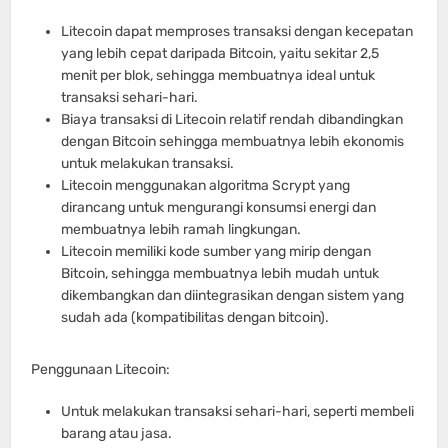
Litecoin dapat memproses transaksi dengan kecepatan
yang lebih cepat daripada Bitcoin, yaitu sekitar 2,5
menit per blok, sehingga membuatnya ideal untuk
transaksi sehari-hari.
Biaya transaksi di Litecoin relatif rendah dibandingkan
dengan Bitcoin sehingga membuatnya lebih ekonomis
untuk melakukan transaksi.
Litecoin menggunakan algoritma Scrypt yang
dirancang untuk mengurangi konsumsi energi dan
membuatnya lebih ramah lingkungan.
Litecoin memiliki kode sumber yang mirip dengan
Bitcoin, sehingga membuatnya lebih mudah untuk
dikembangkan dan diintegrasikan dengan sistem yang
sudah ada (kompatibilitas dengan bitcoin).
Penggunaan Litecoin:
Untuk melakukan transaksi sehari-hari, seperti membeli
barang atau jasa.