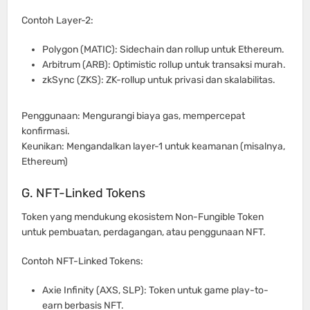
Contoh Layer-2:
Polygon (MATIC): Sidechain dan rollup untuk Ethereum.
Arbitrum (ARB): Optimistic rollup untuk transaksi murah.
zkSync (ZKS): ZK-rollup untuk privasi dan skalabilitas.
Penggunaan: Mengurangi biaya gas, mempercepat
konfirmasi.
Keunikan: Mengandalkan layer-1 untuk keamanan (misalnya,
Ethereum)
G. NFT-Linked Tokens
Token yang mendukung ekosistem Non-Fungible Token
untuk pembuatan, perdagangan, atau penggunaan NFT.
Contoh NFT-Linked Tokens:
Axie Infinity (AXS, SLP): Token untuk game play-to-
earn berbasis NFT.