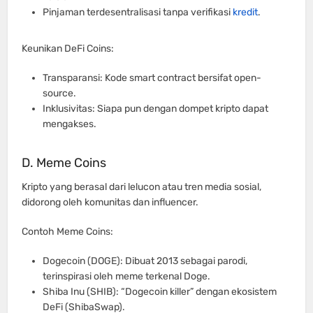
Pinjaman terdesentralisasi tanpa verifikasi
kredit
.
Keunikan DeFi Coins:
Transparansi: Kode smart contract bersifat open-
source.
Inklusivitas: Siapa pun dengan dompet kripto dapat
mengakses.
D. Meme Coins
Kripto yang berasal dari lelucon atau tren media sosial,
didorong oleh komunitas dan influencer.
Contoh Meme Coins:
Dogecoin (DOGE): Dibuat 2013 sebagai parodi,
terinspirasi oleh meme terkenal Doge.
Shiba Inu (SHIB): “Dogecoin killer” dengan ekosistem
DeFi (ShibaSwap).