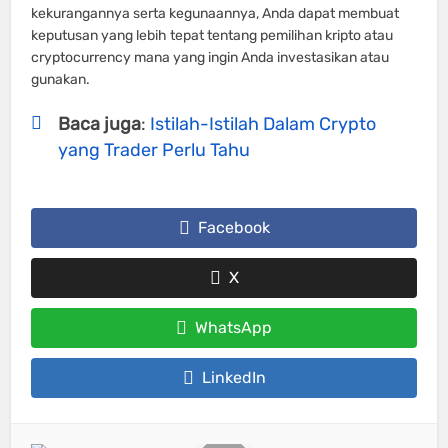
kekurangannya serta kegunaannya, Anda dapat membuat
keputusan yang lebih tepat tentang pemilihan kripto atau
cryptocurrency mana yang ingin Anda investasikan atau
gunakan.
Baca juga
:
Istilah-Istilah Dalam Crypto
yang Trader Perlu Tahu
Facebook
X
WhatsApp
LinkedIn