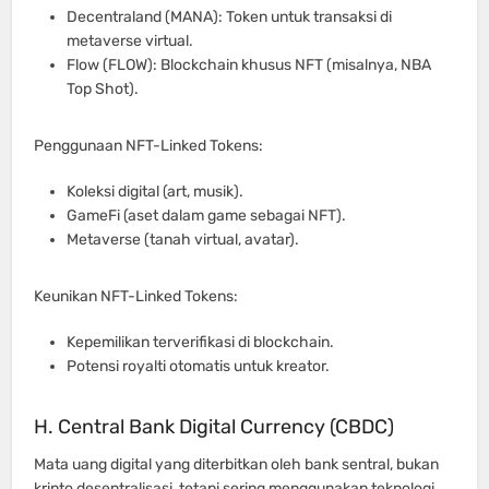
Decentraland (MANA): Token untuk transaksi di
metaverse virtual.
Flow (FLOW): Blockchain khusus NFT (misalnya, NBA
Top Shot).
Penggunaan NFT-Linked Tokens:
Koleksi digital (art, musik).
GameFi (aset dalam game sebagai NFT).
Metaverse (tanah virtual, avatar).
Keunikan NFT-Linked Tokens:
Kepemilikan terverifikasi di blockchain.
Potensi royalti otomatis untuk kreator.
H. Central Bank Digital Currency (CBDC)
Mata uang digital yang diterbitkan oleh bank sentral, bukan
kripto desentralisasi, tetapi sering menggunakan teknologi