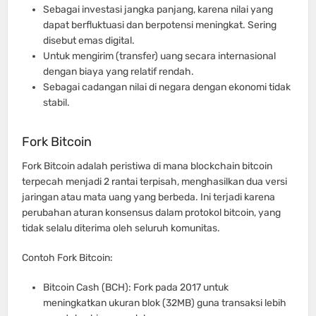
Sebagai investasi jangka panjang, karena nilai yang
dapat berfluktuasi dan berpotensi meningkat. Sering
disebut emas digital.
Untuk mengirim (transfer) uang secara internasional
dengan biaya yang relatif rendah.
Sebagai cadangan nilai di negara dengan ekonomi tidak
stabil.
Fork Bitcoin
Fork Bitcoin adalah peristiwa di mana blockchain bitcoin
terpecah menjadi 2 rantai terpisah, menghasilkan dua versi
jaringan atau mata uang yang berbeda. Ini terjadi karena
perubahan aturan konsensus dalam protokol bitcoin, yang
tidak selalu diterima oleh seluruh komunitas.
Contoh Fork Bitcoin:
Bitcoin Cash (BCH): Fork pada 2017 untuk
meningkatkan ukuran blok (32MB) guna transaksi lebih