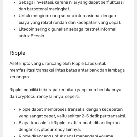
Sebagai investasi, karena nilai yang dapat berfluktuasi
dan berpotensi meningkat.
Untuk mengirim uang secara internasional dengan
biaya yang relatif rendah dan kecepatan yang cepat.
Litecoin sering digunakan sebagai testnet informal
untuk Bitcoin.
Ripple
Aset kripto yang dirancang oleh Ripple Labs untuk
memfasilitasi transaksi lintas batas antar bank dan lembaga
keuangan.
Ripple memiliki beberapa keunikan yang membedakannya
dari cryptocurrency lainnya, seperti:
Ripple dapat memproses transaksi dengan kecepatan
yang sangat cepat, yaitu sekitar 2-5 detik per transaksi.
Biaya transaksi di Ripple relatif rendah dibandingkan
dengan cryptocurrency lainnya.
Ripple dirancang untuk dapat menangani volume