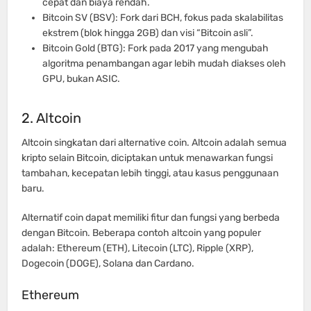
cepat dan biaya rendah.
Bitcoin SV (BSV): Fork dari BCH, fokus pada skalabilitas
ekstrem (blok hingga 2GB) dan visi “Bitcoin asli”.
Bitcoin Gold (BTG): Fork pada 2017 yang mengubah
algoritma penambangan agar lebih mudah diakses oleh
GPU, bukan ASIC.
2. Altcoin
Altcoin singkatan dari alternative coin. Altcoin adalah semua
kripto selain Bitcoin, diciptakan untuk menawarkan fungsi
tambahan, kecepatan lebih tinggi, atau kasus penggunaan
baru.
Alternatif coin dapat memiliki fitur dan fungsi yang berbeda
dengan Bitcoin. Beberapa contoh altcoin yang populer
adalah: Ethereum (ETH), Litecoin (LTC), Ripple (XRP),
Dogecoin (DOGE), Solana dan Cardano.
Ethereum