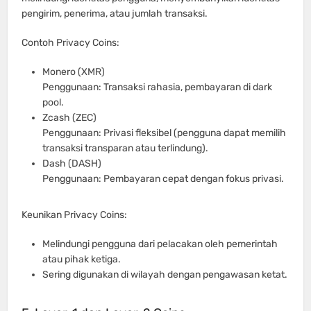
pengirim, penerima, atau jumlah transaksi.
Contoh Privacy Coins:
Monero (XMR)
Penggunaan: Transaksi rahasia, pembayaran di dark
pool.
Zcash (ZEC)
Penggunaan: Privasi fleksibel (pengguna dapat memilih
transaksi transparan atau terlindung).
Dash (DASH)
Penggunaan: Pembayaran cepat dengan fokus privasi.
Keunikan Privacy Coins:
Melindungi pengguna dari pelacakan oleh pemerintah
atau pihak ketiga.
Sering digunakan di wilayah dengan pengawasan ketat.