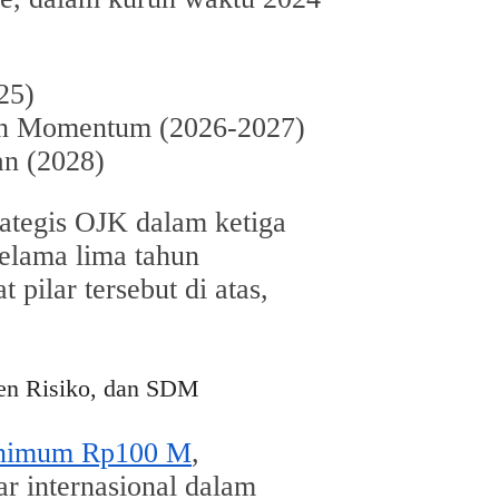
25)
kan Momentum (2026-2027)
an (2028)
rategis OJK dalam ketiga
selama lima tahun
pilar tersebut di atas,
men Risiko, dan SDM
inimum Rp100 M
,
ar internasional dalam