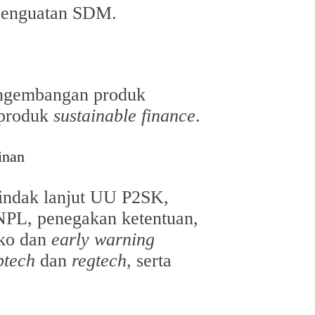
penguatan SDM.
engembangan produk
 produk
sustainable finance
.
inan
tindak lanjut UU P2SK,
NPL, penegakan ketentuan,
iko dan
early warning
ptech
dan
regtech
, serta