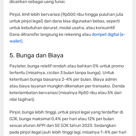
dicairkan sebagai uang tunai.
Pinjol, limit lebih bervariasi (Rp500 ribu hingga puluhan juta
untuk pinjol legal) dan dana bisa digunakan bebas, seperti
untuk kebutuhan darurat, modal usaha, atau konsumtif.
Dana ditransfer langsung ke rekening atau
dompet digital (e-
wallet)
.
5. Bunga dan Biaya
Paylater, bunga relatif rendah atau bahkan 0% untuk promo
tertentu (misalnya, cicilan 3 bulan tanpa bunga). Untuk
ketentuan bunga biasanya 2-4% per bulan. Biaya admin
atau biaya layanan mungkin dikenakan per transaksi. Denda
keterlambatan bervariasi (misalnya Rp50 ribu atau 5% dari
nilai tagihan).
Pinjol, bunga lebih tinggi, untuk pinjol legal yang terdaftar di
OJK, bunga maksimal 0,4% per hari atau 12% per bulan
sesuai aturan AFPI dan SE OJK tahun 2023. Sedangkan
pada pinjol ilegal jauh lebih tinggi lagi, misalnya 1-4% per hari