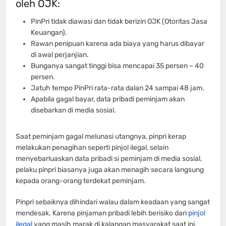
oleh OJK:
PinPri tidak diawasi dan tidak berizin OJK (Otoritas Jasa
Keuangan).
Rawan penipuan karena ada biaya yang harus dibayar
di awal perjanjian.
Bunganya sangat tinggi bisa mencapai 35 persen – 40
persen.
Jatuh tempo PinPri rata-rata dalan 24 sampai 48 jam.
Apabila gagal bayar, data pribadi peminjam akan
disebarkan di media sosial.
Saat peminjam gagal melunasi utangnya, pinpri kerap
melakukan penagihan seperti pinjol ilegal, selain
menyebarluaskan data pribadi si peminjam di media sosial,
pelaku pinpri biasanya juga akan menagih secara langsung
kepada orang-orang terdekat peminjam.
Pinpri sebaiknya dihindari walau dalam keadaan yang sangat
mendesak. Karena pinjaman pribadi lebih berisiko dari
pinjol
ilegal
yang masih marak di kalangan masyarakat saat ini.