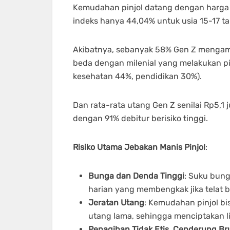
Kemudahan pinjol datang dengan harga 
indeks hanya 44,04% untuk usia 15-17 ta
Akibatnya, sebanyak 58% Gen Z mengamb
beda dengan milenial yang melakukan pi
kesehatan 44%, pendidikan 30%).
Dan rata-rata utang Gen Z senilai Rp5,1 ju
dengan 91% debitur berisiko tinggi.
Risiko Utama Jebakan Manis Pinjol
:
Bunga dan Denda Tinggi
: Suku bung
harian yang membengkak jika telat b
Jeratan Utang
: Kemudahan pinjol b
utang lama, sehingga menciptakan l
Penagihan Tidak Etis, Cenderung Br