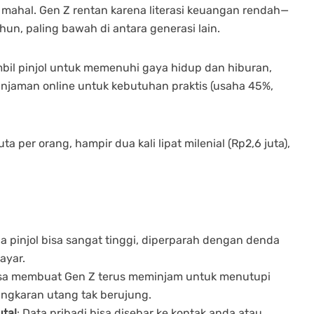
mahal. Gen Z rentan karena literasi keuangan rendah—
hun, paling bawah di antara generasi lain.
il pinjol untuk memenuhi gaya hidup dan hiburan,
njaman online untuk kebutuhan praktis (usaha 45%,
ta per orang, hampir dua kali lipat milenial (Rp2,6 juta),
a pinjol bisa sangat tinggi, diperparah dengan denda
ayar.
isa membuat Gen Z terus meminjam untuk menutupi
ingkaran utang tak berujung.
utal
: Data pribadi bisa disebar ke kontak anda atau