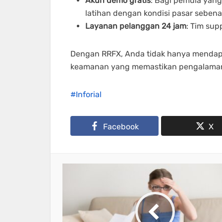
Akun demo gratis
: Bagi pemula yang
latihan dengan kondisi pasar sebena
Layanan pelanggan 24 jam
: Tim sup
Dengan RRFX, Anda tidak hanya mendapat
keamanan yang memastikan pengalaman t
Inforial
Facebook
X