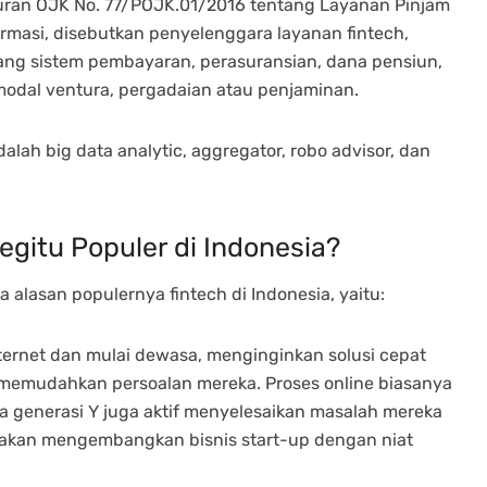
turan OJK No. 77/POJK.01/2016 tentang Layanan Pinjam
rmasi, disebutkan penyelenggara layanan fintech,
dang sistem pembayaran, perasuransian, dana pensiun,
odal ventura, pergadaian atau penjaminan.
ah big data analytic, aggregator, robo advisor, dan
gitu Populer di Indonesia?
 alasan populernya fintech di Indonesia, yaitu:
ternet dan mulai dewasa, menginginkan solusi cepat
 memudahkan persoalan mereka. Proses online biasanya
ta generasi Y juga aktif menyelesaikan masalah mereka
eka akan mengembangkan bisnis start-up dengan niat