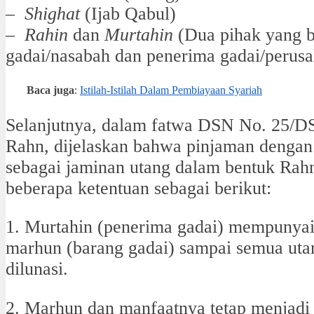
–
Shighat
(Ijab Qabul)
–
Rahin
dan
Murtahin
(Dua pihak yang be
gadai/nasabah dan penerima gadai/perusa
Baca juga
:
Istilah-Istilah Dalam Pembiayaan Syariah
Selanjutnya, dalam fatwa DSN No. 25/D
Rahn, dijelaskan bahwa pinjaman denga
sebagai jaminan utang dalam bentuk Rah
beberapa ketentuan sebagai berikut:
1. Murtahin (penerima gadai) mempunya
marhun (barang gadai) sampai semua utan
dilunasi.
2. Marhun dan manfaatnya tetap menjadi 