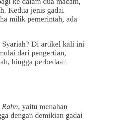
rbagi ke dalam dua macam,
ah. Kedua jenis gadai
aha milik pemerintah, ada
yariah? Di artikel kali ini
ulai dari pengertian,
iah, hingga perbedaan
t
Rahn
, yaitu menahan
ngga dengan demikian gadai