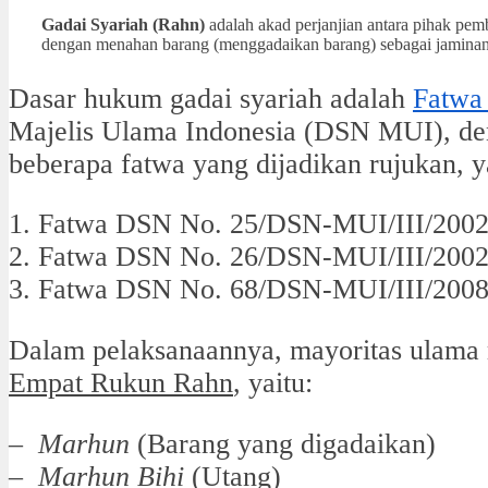
Gadai Syariah (Rahn)
adalah akad perjanjian antara pihak pem
dengan menahan barang (menggadaikan barang) sebagai jaminan 
Dasar hukum gadai syariah adalah
Fatwa
Majelis Ulama Indonesia (DSN MUI), d
beberapa fatwa yang dijadikan rujukan, y
1. Fatwa DSN No. 25/DSN-MUI/III/2002
2. Fatwa DSN No. 26/DSN-MUI/III/2002
3. Fatwa DSN No. 68/DSN-MUI/III/2008 
Dalam pelaksanaannya, mayoritas ulama
Empat Rukun Rahn
, yaitu:
–
Marhun
(Barang yang digadaikan)
–
Marhun Bihi
(Utang)